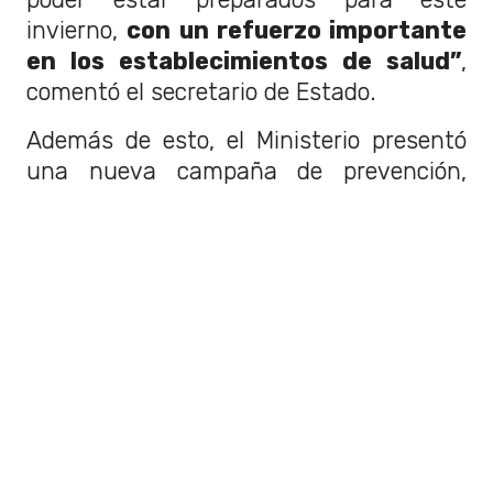
invierno,
con un refuerzo importante
en los establecimientos de salud”
,
comentó el secretario de Estado.
Además de esto, el Ministerio presentó
una nueva campaña de prevención,
denominada
"Viralicemos la
prevención".
Esta campaña, cuenta
con el apoyo de los famosos niños de
redes sociales:
Chimuelo, Zafrada, El
Niño Poeta y el Tarro.