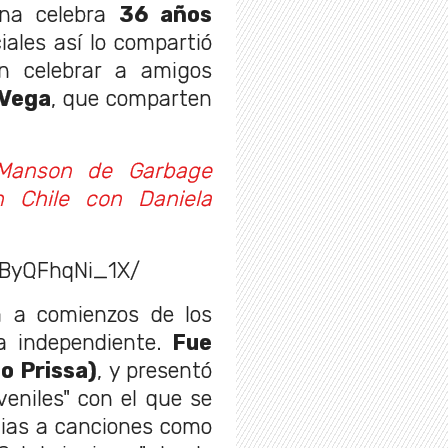
ena celebra
36 años
iales así lo compartió
n celebrar a amigos
 Vega
, que comparten
 Manson de Garbage
n Chile con Daniela
/ByQFhqNi_1X/
a a comienzos de los
a independiente.
Fue
o Prissa)
, y presentó
niles" con el que se
acias a canciones como