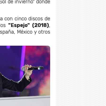
"Sol de invierno" donde
a con cinco discos de
llos
"Espejo" (2018)
,
spaña, México y otros