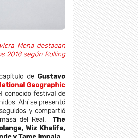
viera Mena destacan
nos 2018 según Rolling
capítulo de
Gustavo
National Geographic
l conocido festival de
idos. Ahí se presentó
seguidos y compartió
omasa del Real,
The
olange, Wiz Khalifa,
ande y Tame Impala.