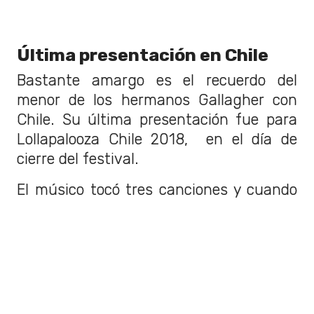
Última presentación en Chile
Bastante amargo es el recuerdo del
menor de los hermanos Gallagher con
Chile. Su última presentación fue para
Lollapalooza Chile 2018, en el día de
cierre del festival.
El músico tocó tres canciones y cuando
comenzó con la cuarta, se bajó sin
mayores explicaciones del escenario.
Los fanáticos nunca pudieron entender
lo que posteriormente su equipo explicó:
el cantante estaba enfermo y "muy