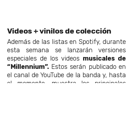
Videos + vinilos de colección
Además de las listas en Spotify, durante
esta semana se lanzarán versiones
especiales de los videos
musicales de
“Millennium”.
Estos serán publicado en
el canal de YouTube de la banda y, hasta
el momento, muestra los principales
hitos de los videoclips de singles como
"Larger Than Life" y "I Want It That Way".
En el caso de "Larger Than Life", por
ejemplo, el video tuvo un costo de 2
millones de dólares para la época y fue