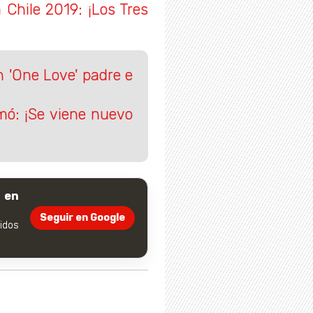
 Chile 2019: ¡Los Tres
n 'One Love' padre e
rmó: ¡Se viene nuevo
 en
Seguir en Google
dos