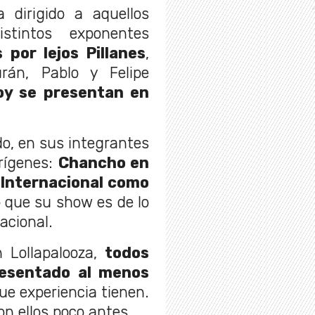
dirigido a aquellos
stintos exponentes
 por lejos Pillanes
,
rán, Pablo y Felipe
oy se presentan en
do, en sus integrantes
rígenes:
Chancho en
 Internacional como
lo que su show es de lo
acional.
 Lollapalooza,
todos
esentado al menos
que experiencia tienen.
on ellos poco antes.