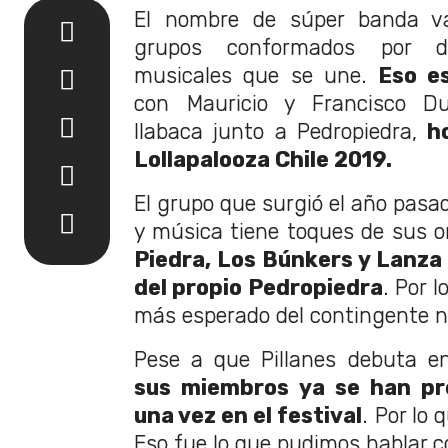
El nombre de súper banda va 
grupos conformados por di
musicales que se une.
Eso es
con Mauricio y Francisco Du
Ilabaca junto a Pedropiedra,
h
Lollapalooza Chile 2019.
El grupo que surgió el año pasa
y música tiene toques de sus o
Piedra, Los Búnkers y Lanza
del propio Pedropiedra
. Por 
más esperado del contingente n
Pese a que Pillanes debuta en
sus miembros ya se han pr
una vez en el festival
. Por lo 
Eso fue lo que pudimos hablar c