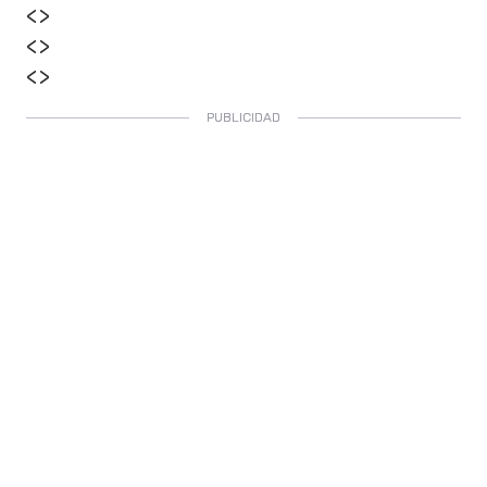
<>
<>
<>