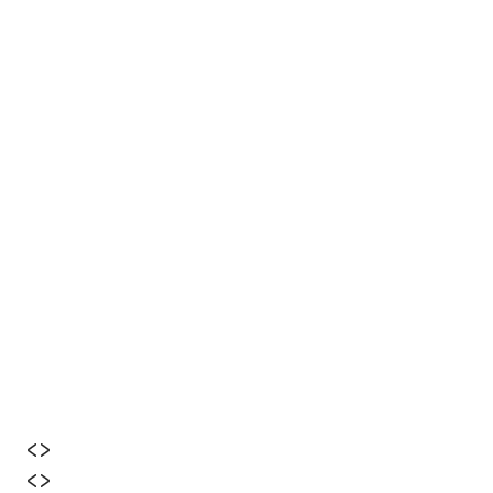
<>
<>