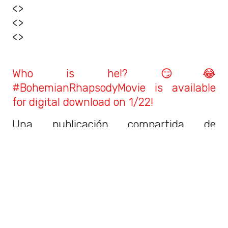
<>
<>
<>
Who is he!? 😏😂
#BohemianRhapsodyMovie is available
for digital download on 1/22!
Una publicación compartida de
ADAMLAMBERT
(@adamlambert) el
11
Ene, 2019 a las 4:02 PST