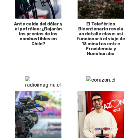
Ante caída del dólar y
El Teleférico
el petróleo: ¿Bajarán
Bicentenario revela
los precios de los
un detalle clave: así
combustibles en
funcionará el viaje de
Chile?
13 minutos entre
Providencia y
Huechuraba