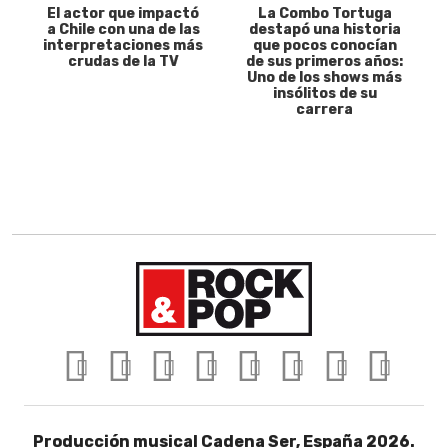
El actor que impactó
La Combo Tortuga
a Chile con una de las
destapó una historia
interpretaciones más
que pocos conocían
crudas de la TV
de sus primeros años:
Uno de los shows más
insólitos de su
carrera
Producción musical Cadena Ser, España 2026.