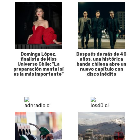
Dominga López,
Después de más de 40
finalista de Miss
años, una histórica
Universo Chile: “La
banda chilena abre un
preparación mental sí
nuevo capítulo con
es la más importante”
disco inédito