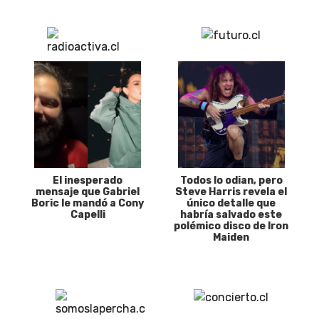
El inesperado
Todos lo odian, pero
mensaje que Gabriel
Steve Harris revela el
Boric le mandó a Cony
único detalle que
Capelli
habría salvado este
polémico disco de Iron
Maiden