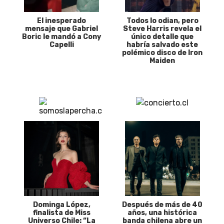
El inesperado
Todos lo odian, pero
mensaje que Gabriel
Steve Harris revela el
Boric le mandó a Cony
único detalle que
Capelli
habría salvado este
polémico disco de Iron
Maiden
Dominga López,
Después de más de 40
finalista de Miss
años, una histórica
Universo Chile: “La
banda chilena abre un