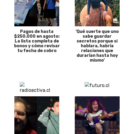
Pagos de hasta
'Qué suerte que uno
$250.000 en agosto:
sabe guardar
La lista completa de
secretos porque si
bonos y cómo revisar
hablara, habría
tu fecha de cobro
relaciones que
durarían hasta hoy
mismo'