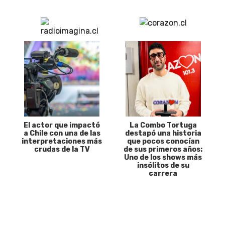
El actor que impactó
La Combo Tortuga
a Chile con una de las
destapó una historia
interpretaciones más
que pocos conocían
crudas de la TV
de sus primeros años:
Uno de los shows más
insólitos de su
carrera