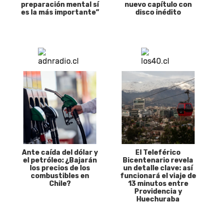
preparación mental sí
nuevo capítulo con
es la más importante”
disco inédito
Ante caída del dólar y
El Teleférico
el petróleo: ¿Bajarán
Bicentenario revela
los precios de los
un detalle clave: así
combustibles en
funcionará el viaje de
Chile?
13 minutos entre
Providencia y
Huechuraba