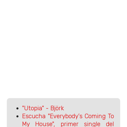
"Utopia" - Björk
Escucha "Everybody’s Coming To
My House", primer single del