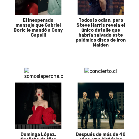
El inesperado
Todos lo odian, pero
mensaje que Gabriel
Steve Harris revela el
Boric le mandó a Cony
único detalle que
Capelli
habría salvado este
polémico disco de Iron
Maiden
Dominga López,
Después de más de 40