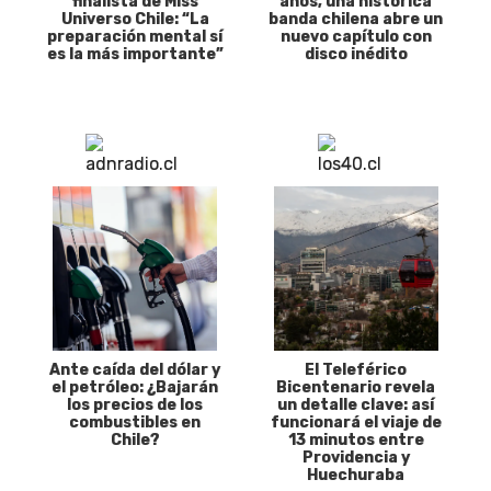
finalista de Miss
años, una histórica
Universo Chile: “La
banda chilena abre un
preparación mental sí
nuevo capítulo con
es la más importante”
disco inédito
Ante caída del dólar y
El Teleférico
el petróleo: ¿Bajarán
Bicentenario revela
los precios de los
un detalle clave: así
combustibles en
funcionará el viaje de
Chile?
13 minutos entre
Providencia y
Huechuraba