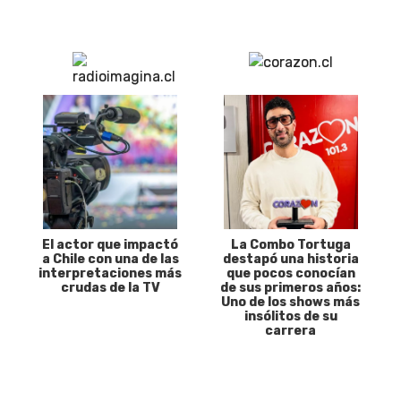
El actor que impactó
La Combo Tortuga
a Chile con una de las
destapó una historia
interpretaciones más
que pocos conocían
crudas de la TV
de sus primeros años:
Uno de los shows más
insólitos de su
carrera