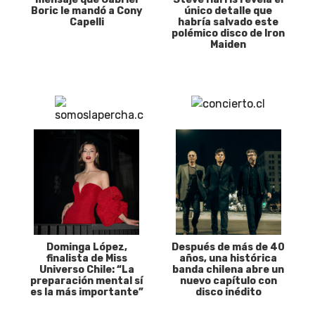
Boric le mandó a Cony
único detalle que
Capelli
habría salvado este
polémico disco de Iron
Maiden
Dominga López,
Después de más de 40
finalista de Miss
años, una histórica
Universo Chile: “La
banda chilena abre un
preparación mental sí
nuevo capítulo con
es la más importante”
disco inédito