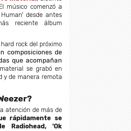
 El músico comenzó a
k Human' desde antes
ás reciente álbum
 hard rock del próximo
n composiciones de
erdas que acompañan
material se grabó en
ad y de manera remota
 Weezer?
 la atención de más de
ue rápidamente se
de Radiohead, 'Ok