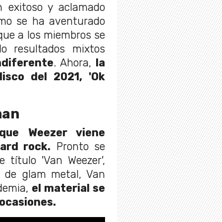
 exitoso y aclamado
omo se ha aventurado
que a los miembros se
do resultados mixtos
ndiferente
. Ahora,
la
isco del 2021, 'Ok
man
que Weezer viene
ard rock.
Pronto se
 título 'Van Weezer',
a de glam metal, Van
ndemia,
el material se
 ocasiones.