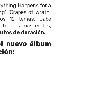
erything Happens for a
g', 'Grapes of Wrath',
los 12 temas. Cabe
teriales más cortos,
utos de duración.
l nuevo álbum
ción: