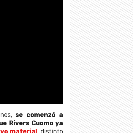
nes,
se comenzó a
que Rivers Cuomo ya
vo material
, distinto