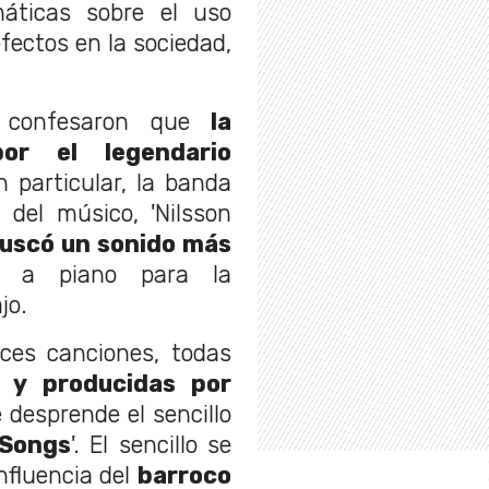
ticas sobre el uso
efectos en la sociedad,
s confesaron que
la
or el legendario
 particular, la banda
 del músico, 'Nilsson
buscó un sonido más
s a piano para la
jo.
es canciones, todas
 y producidas por
 desprende el sencillo
 Songs
'. El sencillo se
influencia del
barroco