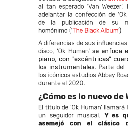
al tan esperado 'Van Weezer'.
adelantar la confección de 'O
de la publicación de su m
homónimo ('
The Black Album
')
A diferencias de sus influencias
disco, 'Ok Human'
se enfoca e
piano, con "excéntricas" cu
los instrumentales.
Parte del 
los icónicos estudios Abbey Ro
durante el 2020.
¿Cómo es lo nuevo de
El título de 'Ok Human' llamará
un seguidor musical.
Y es q
asemejó con el clásico 