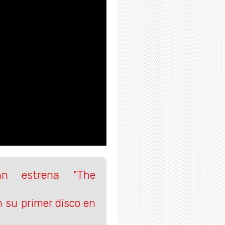
ohn estrena "The
 su primer disco en