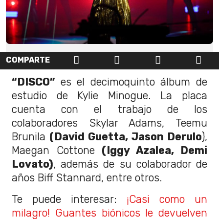
COMPARTE
“DISCO”
es el decimoquinto álbum de
estudio de Kylie Minogue. La placa
cuenta con el trabajo de los
colaboradores Skylar Adams, Teemu
Brunila
(David Guetta, Jason Derulo
),
Maegan Cottone
(Iggy Azalea, Demi
Lovato)
, además de su colaborador de
años Biff Stannard, entre otros.
Te puede interesar:
¡Casi como un
milagro! Guantes biónicos le devuelven