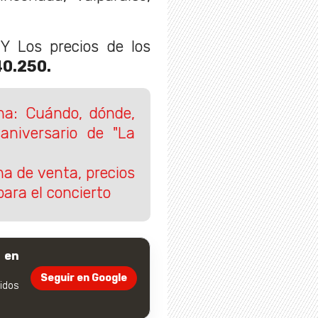
 Y Los precios de los
40.250.
na: Cuándo, dónde,
 aniversario de "La
ha de venta, precios
ara el concierto
 en
Seguir en Google
dos