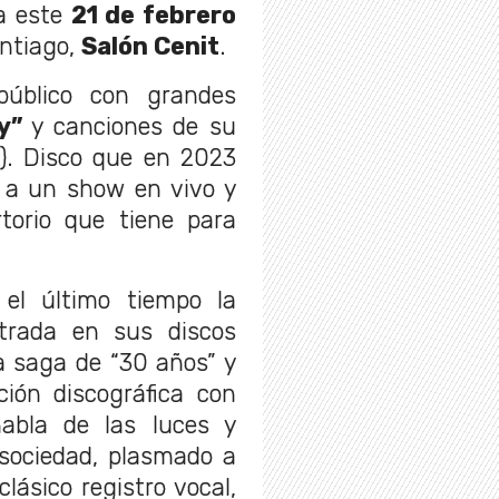
ra este
21 de febrero
antiago,
Salón Cenit
.
público con grandes
y”
y canciones de su
2). Disco que en 2023
o a un show en vivo y
rtorio que tiene para
el último tiempo la
trada en sus discos
la saga de “30 años” y
ción discográfica con
abla de las luces y
 sociedad, plasmado a
lásico registro vocal,