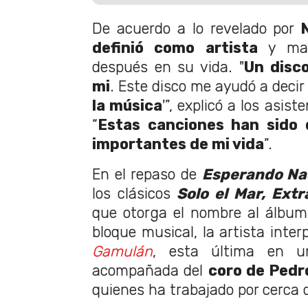
De acuerdo a lo revelado por
definió como artista
y mar
después en su vida. "
Un disc
mi
. Este disco me ayudó a decir 
la música
'”, explicó a los asist
“
Estas canciones han sido 
importantes de mi vida
”.
En el repaso de
Esperando Na
los clásicos
Solo el Mar,
Extr
que otorga el nombre al álbum. 
bloque musical, la artista inte
Gamulán
, esta última en un
acompañada del
coro de Pedr
quienes ha trabajado por cerca 