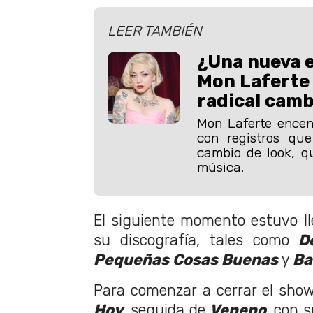
LEER TAMBIÉN
¿Una nueva e
Mon Laferte
radical camb
Mon Laferte encend
con registros qu
cambio de look, q
música.
El siguiente momento estuvo ll
su discografía, tales como
De
Pequeñas Cosas Buenas
y
Ba
Para comenzar a cerrar el show,
Hoy
, seguida de
Veneno
, con s