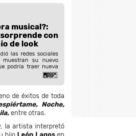
ra musical?:
 sorprende con
io de look
ió las redes sociales
e muestran su nuevo
ue podría traer nueva
eno de éxitos de toda
spiértame, Noche,
ila,
entre otras.
 la artista interpretó
u hijo
León Lagos
en