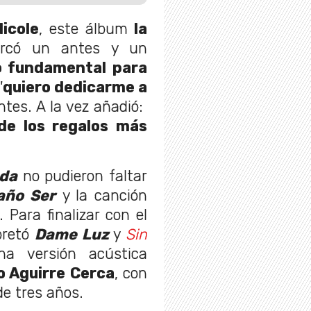
Nicole
, este álbum
la
có un antes y un
o fundamental para
'
quiero dedicarme a
entes. A la vez añadió:
de los regalos más
da
no pudieron faltar
año Ser
y la canción
Para finalizar con el
rpretó
Dame Luz
y
Sin
a versión acústica
o Aguirre Cerca
, con
de tres años.