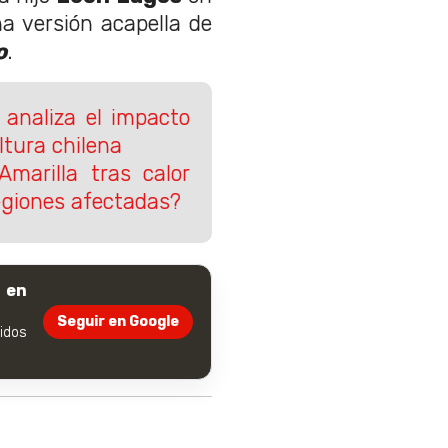
na versión acapella de
o
.
o analiza el impacto
ltura chilena
Amarilla tras calor
regiones afectadas?
 en
Seguir en Google
dos