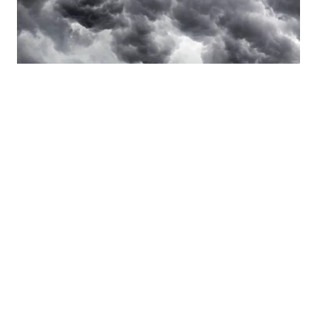
Getty Images
"Las altas presiones postfrontales se
encargarán de
mover el frente frío
hacia sectores del sur
, donde dejará
lluvias entre costa y precordillera, y
nieve en la cordillera
", menciona la
meteoróloga Viviana Urbina en
Meteored.