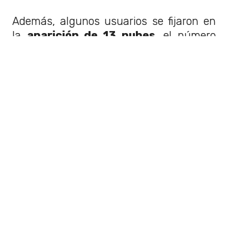
Además, algunos usuarios se fijaron en
la
aparición de 13 nubes
, el número
favorito de Taylor Swift.