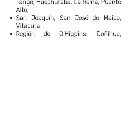
Tango, Huechuraba, La Reina, Puente
Alto,
San Joaquín, San José de Maipo,
Vitacura
Región de O'Higgins: Doñihue,
Litueche, Santa Cruz
Región del Maule: Pelluhue, San
Clemente
Región de Ñuble: Bulnes
Región del Biobío: Tomé, Tucapel
Región de La Araucanía: Collipulli,
Loncoche, Purén, Traiguén
Región de Los Ríos: Máfil, Paillaco
Región de Los Lagos: Ancud, Calbuco,
Fresia