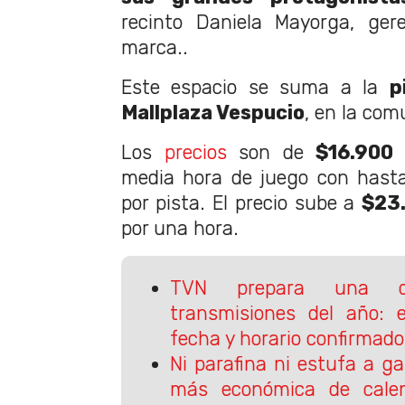
recinto Daniela Mayorga, ger
marca..
Este espacio se suma a la
p
Mallplaza Vespucio
, en la com
Los
precios
son de
$16.900 
media hora de juego con hast
por pista. El precio sube a
$23.
por una hora.
TVN prepara una d
transmisiones del año: 
fecha y horario confirmado
Ni parafina ni estufa a g
más económica de cale