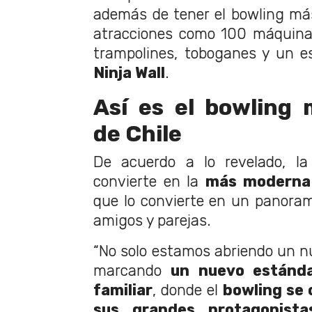
además de tener el bowling m
atracciones como 100 máquin
trampolines, toboganes y un e
Ninja Wall
.
Así es el bowling
de Chile
De acuerdo a lo revelado, la
convierte en la
más moderna 
que lo convierte en un panorama
amigos y parejas.
“No solo estamos abriendo un 
marcando
un nuevo estánda
familiar
, donde el
bowling se 
sus grandes protagonista