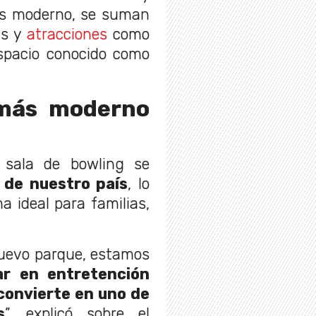
ás moderno, se suman
as y
atracciones
como
spacio conocido como
 más moderno
 sala de bowling se
de nuestro país
, lo
 ideal para familias,
nuevo parque, estamos
r en entretención
convierte en uno de
s
”, explicó sobre el