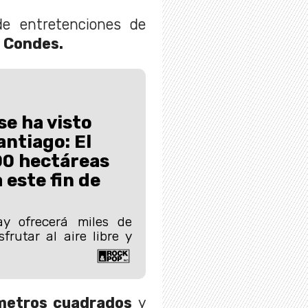
e entretenciones de
s Condes.
se ha visto
antiago: El
00 hectáreas
 este fin de
y ofrecerá miles de
frutar al aire libre y
metros cuadrados
y