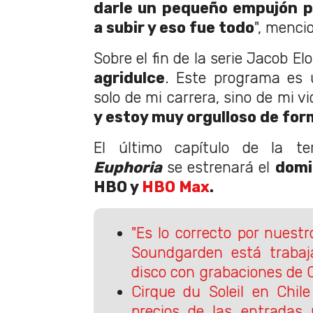
darle un pequeño empujón p
a subir y eso fue todo
", menci
Sobre el fin de la serie Jacob El
agridulce
. Este programa es 
solo de mi carrera, sino de mi vi
y estoy muy orgulloso de for
El último capítulo de la t
Euphoria
se estrenará el
domi
HBO y
HBO Max
.
"Es lo correcto por nuestro
Soundgarden está trabaj
disco con grabaciones de C
Cirque du Soleil en Chil
precios de las entradas 