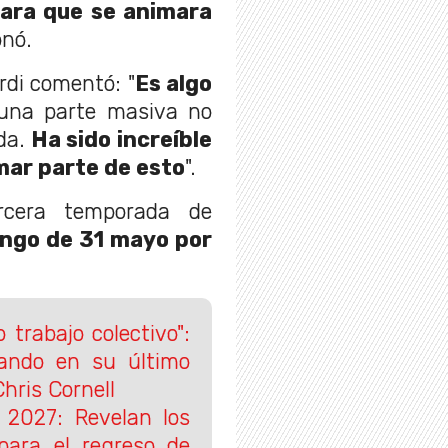
ara que se animara
onó.
ordi comentó: "
Es algo
una parte masiva no
da.
Ha sido increíble
mar parte de esto
".
ercera temporada de
ngo de 31 mayo por
 trabajo colectivo":
ando en su último
hris Cornell
e 2027: Revelan los
para el regreso de