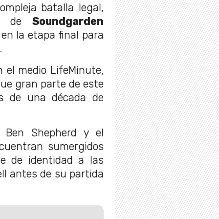
mpleja batalla legal,
tes de
Soundgarden
n la etapa final para
.
 el medio LifeMinute,
 que gran parte de este
ás de una década de
a Ben Shepherd y el
ncuentran sumergidos
e de identidad a las
l antes de su partida