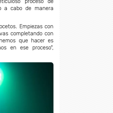
eticuloso proceso de
do a cabo de manera
ocetos. Empiezas con
o vas completando con
tenemos que hacer es
os en ese proceso",