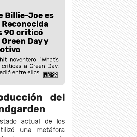
 Billie-Joe es
: Reconocida
s 90 criticó
 Green Day y
motivo
hit noventero “What’s
 críticas a Green Day.
dió entre ellos.
oducción del
undgarden
stado actual de los
tilizó una metáfora