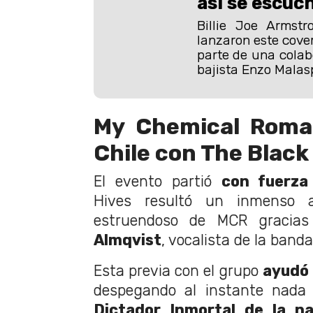
así se escuc
Billie Joe Armst
lanzaron este cove
parte de una colab
bajista Enzo Malas
My Chemical Roma
Chile con The Blac
El evento partió
con fuerza
Hives resultó un inmenso 
estruendoso de MCR gracias
Almqvist
, vocalista de la band
Esta previa con el grupo
ayudó 
despegando al instante nad
Dictador Inmortal de la n