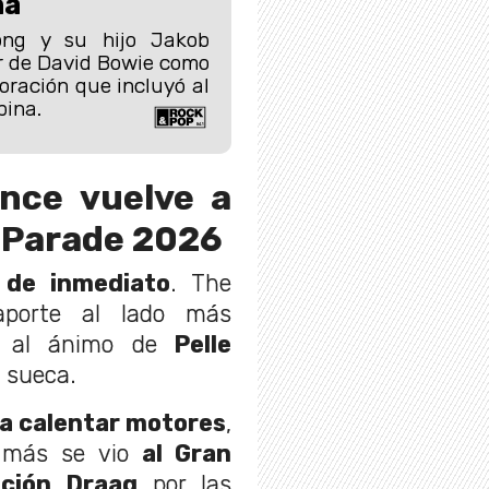
ha
rong y su hijo Jakob
r de David Bowie como
oración que incluyó al
pina.
nce vuelve a
k Parade 2026
 de inmediato
. The
aporte al lado más
 al ánimo de
Pelle
a sueca.
a calentar motores
,
a más se vio
al Gran
ación Draag
por las