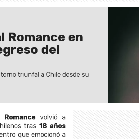
al Romance en
egreso del
torno triunfal a Chile desde su
 Romance
volvió a
chilenos tras
18 años
uentro que emocionó a