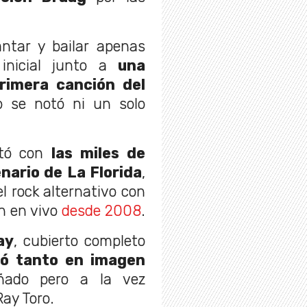
ntar y bailar apenas
inicial junto a
una
primera canción del
o se notó ni un solo
ctó con
las miles de
nario de La Florida
,
 rock alternativo con
n en vivo
desde 2008
.
ay
, cubierto completo
có tanto en imagen
ñado pero a la vez
Ray Toro.