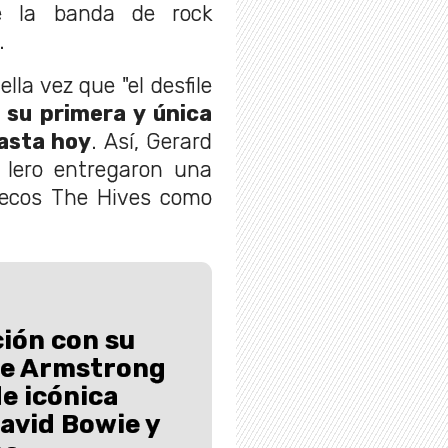
de la banda de rock
.
la vez que "el desfile
e
su primera y única
asta hoy
. Así,
Gerard
 Iero entregaron una
uecos The Hives como
ión con su
Joe Armstrong
de icónica
avid Bowie y