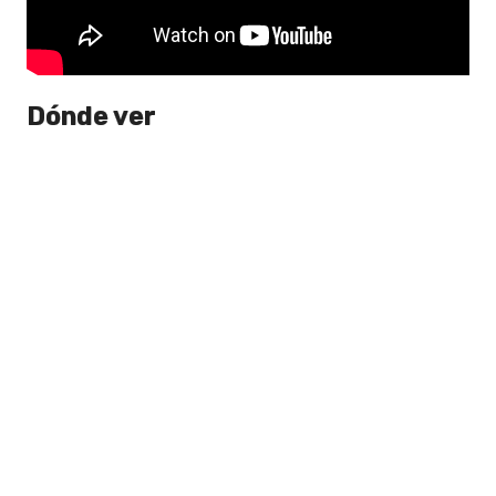
Dónde ver
La WWE transmitirá Raw
simultáneamente a través de Netflix en
todo el mundo, y
tiene una duración
aproximada de dos horas y media
.