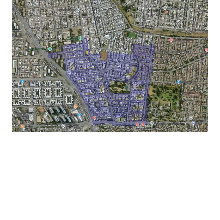
Foto: Aguas Andinas
Las Condes
El área afectada contempla entre
Cam.
San Francisco de Asís
al poniente y
El
Chagual
al oriente, y entre
Cam. A