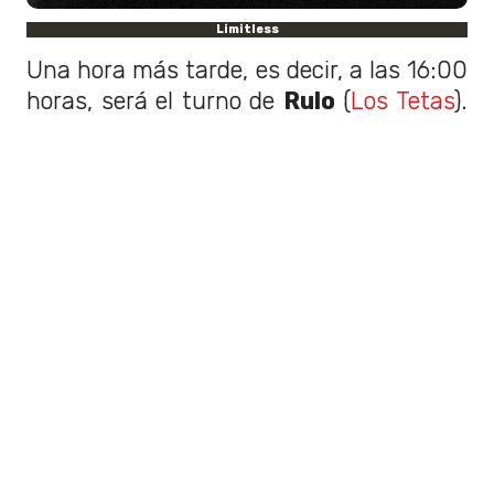
Limitless
Una hora más tarde, es decir, a las 16:00
horas, será el turno de
Rulo
(
Los Tetas
).
Finalmente, el show de
Baxty
está
programado a las 17:15 horas.