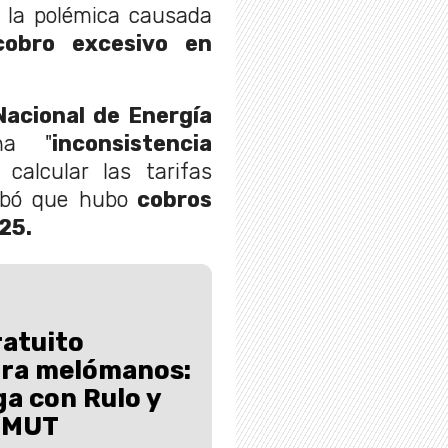
a la polémica causada
cobro excesivo en
Nacional de Energía
na "
inconsistencia
calcular las tarifas
robó que hubo
cobros
025.
atuito
ara melómanos:
ga con Rulo y
l MUT