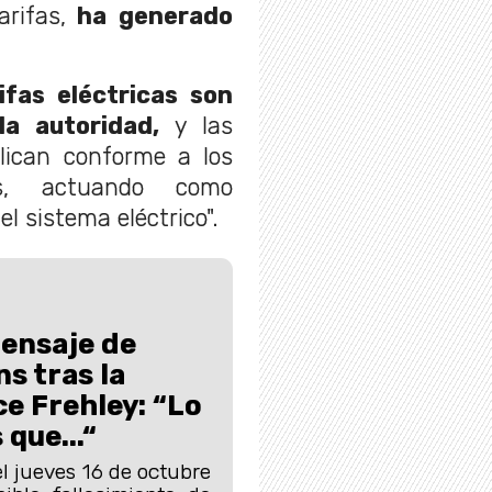
rifas,
ha generado
ifas eléctricas son
la autoridad,
y las
plican conforme a los
tes, actuando como
l sistema eléctrico".
ensaje de
s tras la
e Frehley: “Lo
 que...“
l jueves 16 de octubre