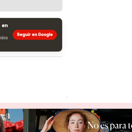
 en
Seguir en Google
dos