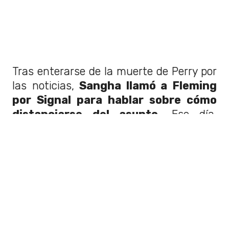
Tras enterarse de la muerte de Perry por
las noticias,
Sangha llamó a Fleming
por Signal para hablar sobre cómo
distanciarse del asunto
. Ese día,
Sangha actualizó la configuración de la
aplicación Signal para eliminar
automáticamente sus mensajes con
Fleming, según reportó
People
.
Además,
otras cuatro personas
fueron acusadas
de delitos
relacionados con drogas, entre ellas