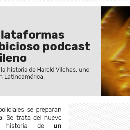
 plataformas
ambicioso podcast
ileno
a historia de Harold Vilches, uno
n Latinoamérica.
policiales se preparan
o
. Se trata del nuevo
 historia de
un