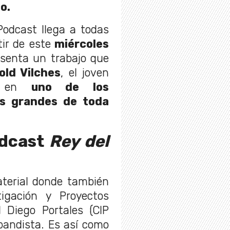
no.
odcast llega a todas
ir de este
miércoles
senta un trabajo que
old Vilches
, el joven
ió en
uno de los
s grandes de toda
odcast
Rey del
aterial donde también
igación y Proyectos
d Diego Portales (CIP
bandista. Es así como