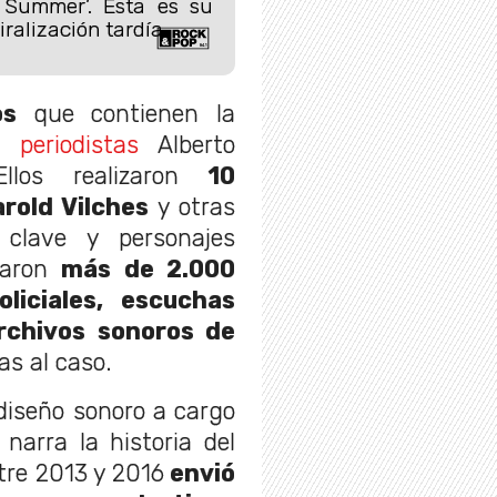
l Summer’. Esta es su
iralización tardía.
os
que contienen la
 periodistas
Alberto
llos realizaron
10
rold Vilches
y otras
 clave y personajes
saron
más de 2.000
liciales, escuchas
rchivos sonoros de
as al caso.
n diseño sonoro a cargo
narra la historia del
tre 2013 y 2016
envió