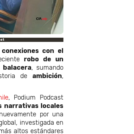
ast
s
conexiones con el
ciente
robo de un
 balacera
, sumando
storia de
ambición
,
ile
, Podium Podcast
s narrativas locales
 nuevamente por una
global, investigada en
 más altos estándares