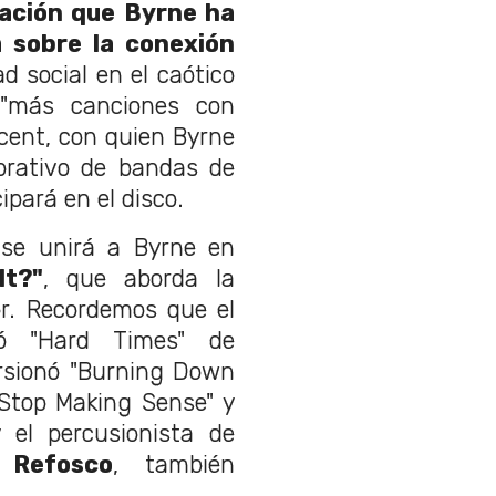
ación que Byrne ha
 sobre la conexión
d social en el caótico
 "más canciones con
incent, con quien Byrne
borativo de bandas de
ipará en el disco.
s se unirá a Byrne en
It?"
, que aborda la
or. Recordemos que el
ó "Hard Times" de
ersionó "Burning Down
Stop Making Sense" y
 el percusionista de
 Refosco
, también