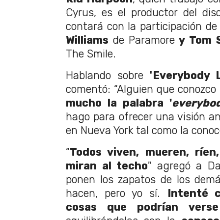
Cyrus, es el productor del di
contará con la participación d
Williams
de Paramore
y Tom S
The Smile.
Hablando sobre "
Everybody 
comentó: “Alguien que conozco m
mucho la palabra '
everybo
hago para ofrecer una visión an
en Nueva York tal como la cono
“
Todos viven, mueren, ríen
miran al techo
" agregó a Da
ponen los zapatos de los demá
hacen, pero yo sí.
Intenté 
cosas que podrían vers