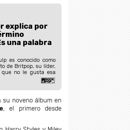
r explica por
término
Es una palabra
ulp es conocido como
o de Britpop, su líder,
o que no le gusta esa
rá su noveno álbum en
e
, el primero desde
n Harry Styles y Miley