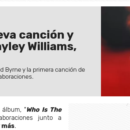
eva canción y
yley Williams,
id Byrne y la primera canción de
aboraciones.
 álbum, "
Who Is The
aboraciones junto a
y más
.