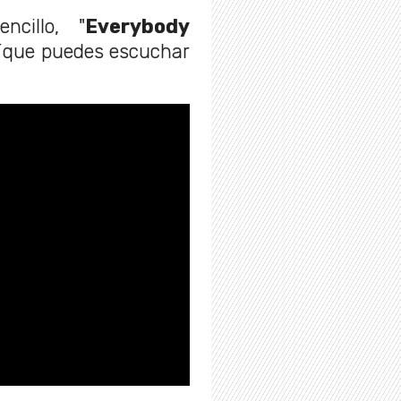
ncillo, "
Everybody
ip´que puedes escuchar