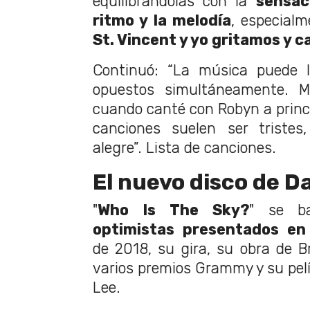
equilibrándolas con la
sensac
ritmo y la melodía
, especialm
St. Vincent y yo gritamos y 
Continuó: “La música puede l
opuestos simultáneamente. 
cuando canté con Robyn a princi
canciones suelen ser tristes
alegre”. Lista de canciones.
El nuevo disco de D
"
Who Is The Sky?
" se b
optimistas presentados en
de 2018, su gira, su obra de 
varios premios Grammy y su pelíc
Lee.