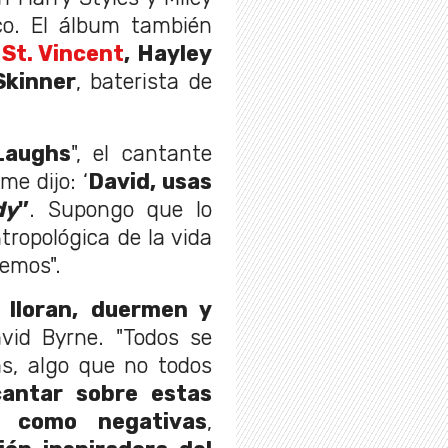
sco. El álbum también
e
St. Vincent
, Hayley
kinner
, baterista de
Laughs
", el cantante
e dijo: ‘
David, usas
dy
'’
. Supongo que lo
tropológica de la vida
cemos".
, lloran, duermen y
vid Byrne. "Todos se
s, algo que no todos
cantar sobre estas
e como negativas
,