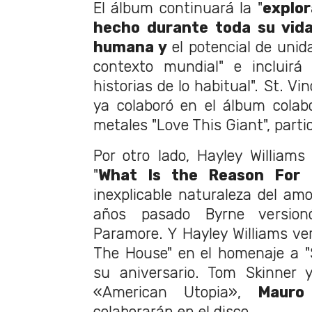
El álbum continuará la "
explor
hecho durante toda su vida
humana y
el potencial de unida
contexto mundial" e incluirá
historias de lo habitual". St. V
ya colaboró ​​en el álbum cola
metales "Love This Giant", partic
Por otro lado, Hayley William
"
What Is the Reason For 
inexplicable naturaleza del am
años pasado Byrne version
Paramore. Y Hayley Williams v
The House" en el homenaje a "
su aniversario. Tom Skinner y
«American Utopia»,
Mauro
colaborarán en el disco.