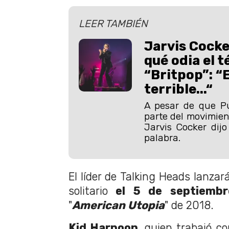
LEER TAMBIÉN
Jarvis Cocke
qué odia el 
“Britpop”: “
terrible...“
A pesar de que P
parte del movimient
Jarvis Cocker dij
palabra.
El líder de Talking Heads lanza
solitario
el 5 de septiembr
"
American Utopia
" de 2018.
Kid Harpoon
, quien trabajó co