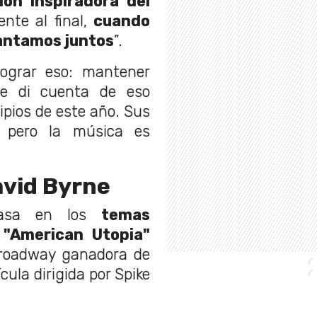
ión inspiradora del
ente al final,
cuando
cantamos juntos
”.
ograr eso: mantener
Me di cuenta de eso
pios de este año. Sus
, pero la música es
avid Byrne
asa en los
temas
 "American Utopia"
Broadway ganadora de
ula dirigida por Spike