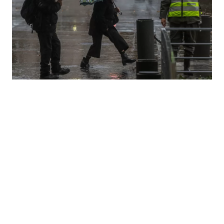
Foto: Agencia Uno
Según Sepúlveda, los pronósticos
muestran “el ingreso de
otra baja
presión entre la tarde-noche del
sábado y la madrugada del domingo
".
Y este fenómeno "le daría una nueva
vida, un nuevo aire,
para dejar otra
vez precipitaciones el domingo
sobre el centro-sur del país
”.