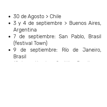
30 de Agosto > Chile
3 y 4 de septiembre > Buenos Aires,
Argentina
7 de septiembre: San Pablo, Brasil
(festival Town)
9 de septiembre: Río de Janeiro,
Brasil
12 de septiembre: Curitiba, Brasil
La información fue confirmada por
La
Tercera
, diario chileno que confirmó con
fuentes locales.
"Su arribo se espera para un sitio de
amplia convocatoria, con opción de que