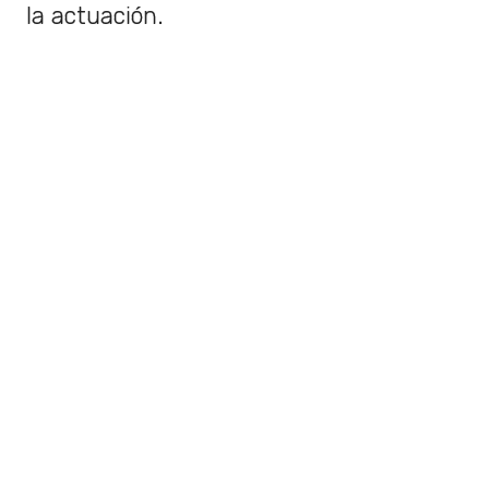
la actuación.
La
actuación será a las 18:15 horas
aproximadamente y se puede ver a
través de la
transmisión en vivo
de la
Torre Entel a través de YouTube.