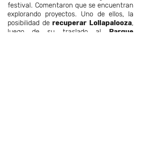
festival. Comentaron que se encuentran
explorando proyectos. Uno de ellos, la
posibilidad de
recuperar Lollapalooza
,
luego de su traslado al
Parque
Cerrillos
en 2022.
Foto: Agencia Uno
Se espera que la versión
2026 del