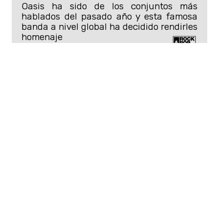
Oasis ha sido de los conjuntos más
hablados del pasado año y esta famosa
banda a nivel global ha decidido rendirles
homenaje
Aunque al principio no mostró ningún
interés por
Arctic Monkeys,
ahora los
considera una de sus bandas favoritas.
En una conversación con
Metal
Hammer,
Sykes nombró a
Favourite
Worst Nightmare
como una de sus
favoritas de todos los tiempos.