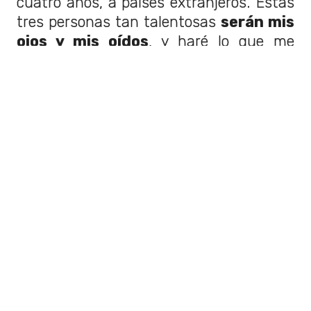
cuatro años, a países extranjeros. Estas
tres personas tan talentosas
serán mis
ojos y mis oídos
, y haré lo que me
propongan. Será, como los propios
Estados Unidos de América,
¡la época
dorada de Hollywood!",
finalizó el
mandatario.