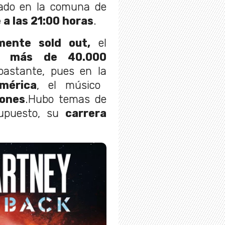
cado en la comuna de
 a las 21:00 horas
.
ente sold out,
el
e más de 40.000
bastante, pues en la
mérica
, el músico
iones
.Hubo temas de
upuesto, su
carrera