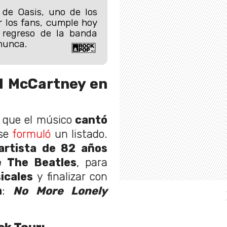
de Oasis, uno de los
 los fans, cumple hoy
 regreso de la banda
nunca.
ul McCartney en
 que el músico
cantó
se
formuló
un listado.
rtista de 82 años
e The Beatles
, para
icales
y finalizar con
a
:
No More Lonely