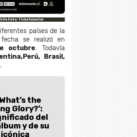
Chile Foto: Ticketmaster
ferentes países de la
 fecha se realizó en
e octubre
. Todavía
ntina,Perú, Brasil,
.
(What’s the
ng Glory?’:
gnificado del
lbum y de su
icónica