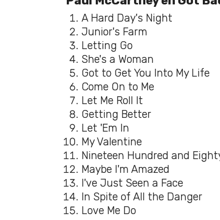
Paul McCartney en Got Ba
A Hard Day's Night
Junior's Farm
Letting Go
She's a Woman
Got to Get You Into My Life
Come On to Me
Let Me Roll It
Getting Better
Let 'Em In
My Valentine
Nineteen Hundred and Eight
Maybe I'm Amazed
I've Just Seen a Face
In Spite of All the Danger
Love Me Do