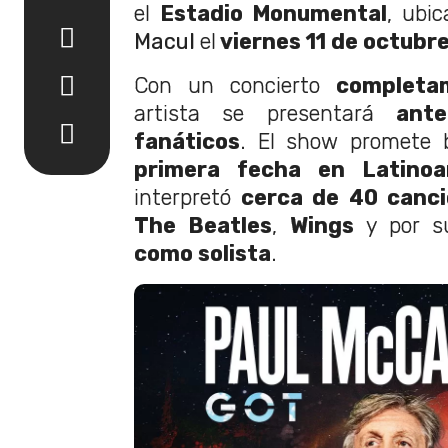
el
Estadio Monumental
, ubi
Macul
el
viernes 11 de octubre
Con un concierto
completam
artista se presentará
ant
fanáticos
. El show promete 
primera fecha en Latinoa
interpretó
cerca de 40 canc
The Beatles
,
Wings
y por s
como solista
.