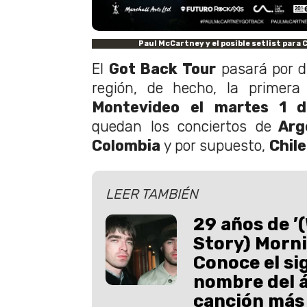
Paul McCartney y el posible setlist para 
El
Got Back Tour
pasará por di
región, de hecho, la primera
Montevideo el martes 1 d
quedan los conciertos de
Arge
Colombia
y por supuesto,
Chile
LEER TAMBIÉN
29 años de ’
Story) Morni
Conoce el si
nombre del á
canción más 