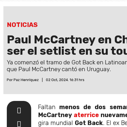
NOTICIAS
Paul McCartney en Chi
ser el setlist en su t
Ya comenzó el tramo de Got Back en Latinoam
que Paul McCartney cantó en Uruguay.
Por Paz Henríquez
|
02 Oct, 2024. 16:31 hrs
Faltan
menos de dos seman
McCartney
aterrice
nuevame
gira mundial
Got Back
. El ex 