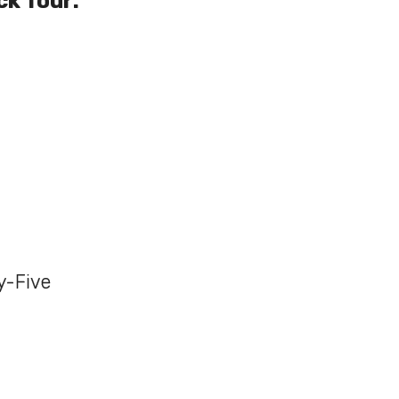
ck Tour:
y-Five