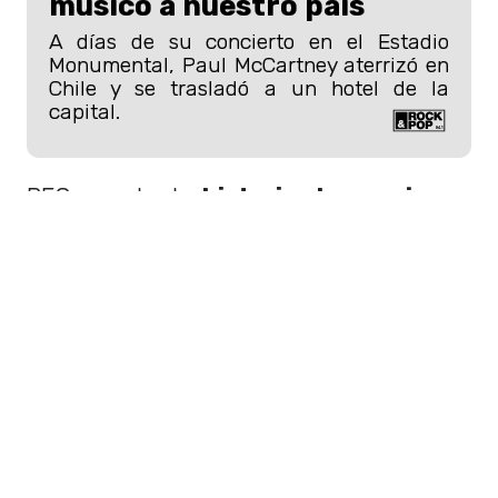
músico a nuestro país
A días de su concierto en el Estadio
Monumental, Paul McCartney aterrizó en
Chile y se trasladó a un hotel de la
capital.
REC cuenta la
historia de una joven
reportera y su camarógrafo que
acompañan a un equipo de
bomberos
a rescatar a una anciana
.
Sin embargo, cuando llegan al edificio
todo se convierte en una pesadillas, y
quedan atrapados en medio del
brote de un virus mortal
, que
transforma las personas en seres
caníbales. Desde
Chile
, puede verse en