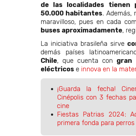
de las localidades tienen
50.000 habitantes
. Además, 
maravilloso, pues en cada co
buses aproximadamente
, re
La iniciativa brasileña sirve
co
demás países latinoamerican
Chile
, que cuenta con
gran 
eléctricos
e
innova en la mater
¡Guarda la fecha! Cin
Cinépolis con 3 fechas p
cine
Fiestas Patrias 2024: Aq
primera fonda para perros 