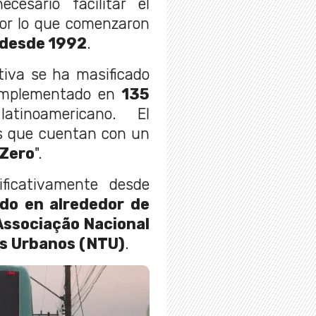
cesario facilitar el
por lo que comenzaron
 desde 1992
.
tiva se ha masificado
 implementado en
135
tinoamericano. El
es que cuentan con un
 Zero
".
ificativamente desde
o en alrededor de
Associação Nacional
s Urbanos (NTU)
.