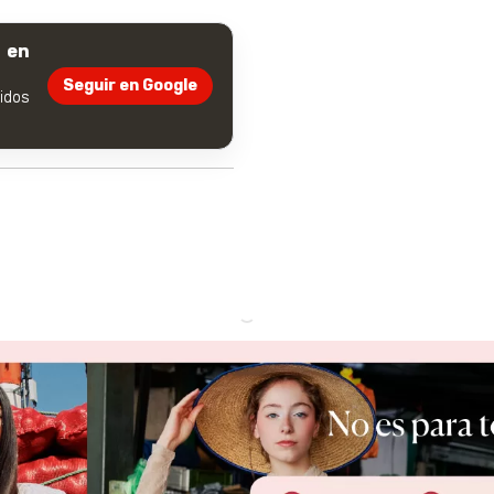
 en
Seguir en Google
dos