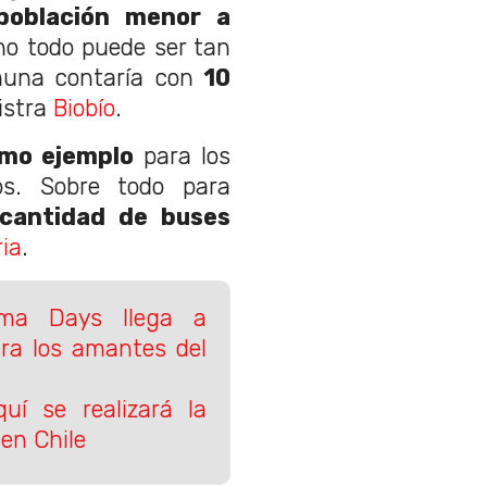
 población menor a
no todo puede ser tan
muna contaría con
10
gistra
Biobío
.
mo ejemplo
para los
os. Sobre todo para
cantidad de buses
ia
.
ema Days llega a
ara los amantes del
uí se realizará la
en Chile