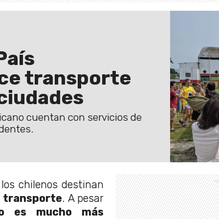
País
ce transporte
 ciudades
icano cuentan con servicios de
dentes.
 los chilenos destinan
l
transporte
. A pesar
ico es mucho más