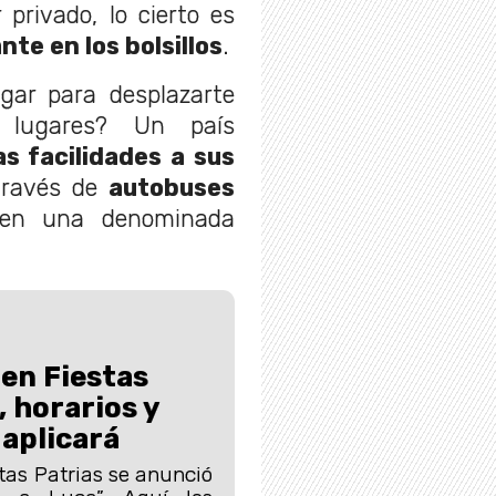
privado, lo cierto es
te en los bolsillos
.
gar para desplazarte
 lugares? Un país
s facilidades a sus
través de
autobuses
 en una denominada
 en Fiestas
, horarios y
 aplicará
tas Patrias se anunció