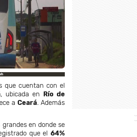
bh
s que cuentan con el
á
, ubicada en
Río de
nece a
Ceará
. Además
s grandes en donde se
registrado que el
64%