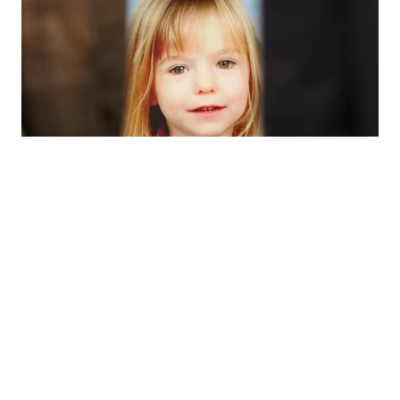
Sospechoso habría confesado secuestrar a Madeleine McCann
Foto: Getty
Por si fuera poco, el sospechoso puso
énfasis en un
caso similar al de
Madeleine McCann
. "
Hablaba de una
niña
, no sé si lo que dijo era verdad o no.
Dijo que tenía un autobús y
que se la
había llevado en él
. Me habló de dos