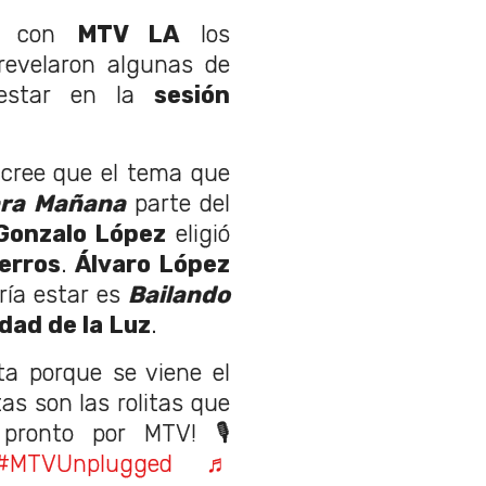
da con
MTV LA
los
evelaron algunas de
estar en la
sesión
cree que el tema que
ara Mañana
parte del
Gonzalo López
eligió
erros
.
Álvaro López
ría estar es
Bailando
dad de la Luz
.
a porque se viene el
s son las rolitas que
pronto por MTV! 🎙
#MTVUnplugged
♬