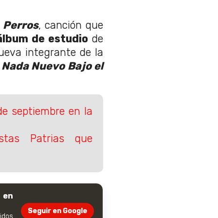
 Perros
, canción que
álbum de estudio
de
ueva integrante de la
ó
Nada Nuevo Bajo el
e septiembre en la
stas Patrias que
 en
Seguir en Google
dos