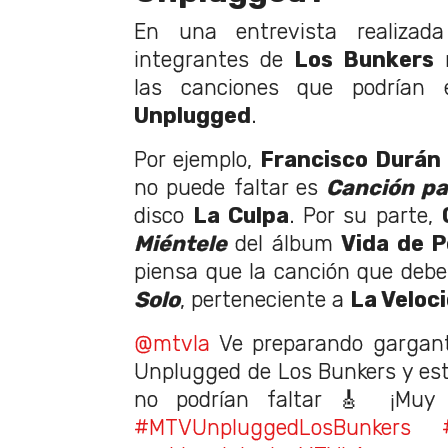
En una entrevista realiza
integrantes de
Los Bunkers
r
las canciones que podrían 
Unplugged
.
Por ejemplo,
Francisco Durán
no puede faltar es
Canción p
disco
La Culpa
. Por su parte,
Miéntele
del álbum
Vida de P
piensa que la canción que debe
Solo
, perteneciente a
La Veloci
@mtvla
Ve preparando gargant
Unplugged de Los Bunkers y esta
no podrían faltar 🎸 ¡Muy 
#MTVUnpluggedLosBunkers