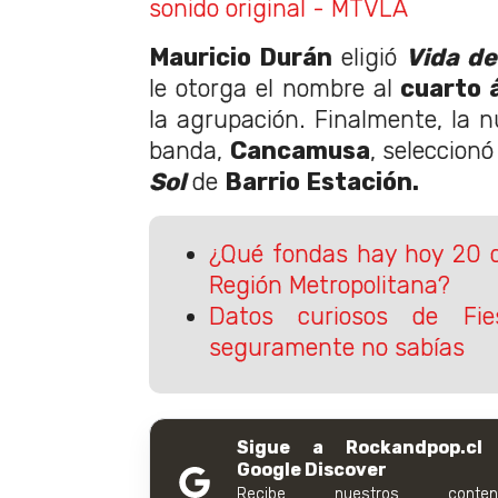
sonido original - MTVLA
Mauricio Durán
eligió
Vida de
le otorga el nombre al
cuarto 
la agrupación. Finalmente, la n
banda,
Cancamusa
, seleccion
Sol
de
Barrio Estación.
¿Qué fondas hay hoy 20 d
Región Metropolitana?
Datos curiosos de Fie
seguramente no sabías
Sigue a Rockandpop.cl
Google Discover
Recibe nuestros conteni