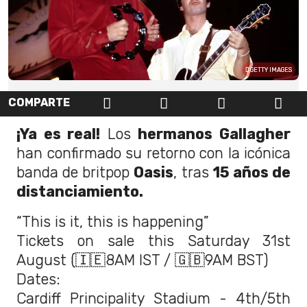
GETTY IMAGES
COMPARTE
¡Ya es real!
Los
hermanos Gallagher
han confirmado su retorno con la icónica
banda de britpop
Oasis
, tras
15 años de
distanciamiento.
“This is it, this is happening”
Tickets on sale this Saturday 31st
August (🇮🇪8AM IST / 🇬🇧9AM BST)
Dates:
Cardiff Principality Stadium - 4th/5th