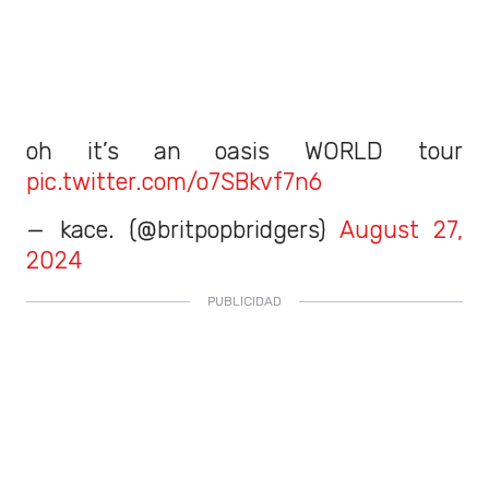
oh it’s an oasis WORLD tour
pic.twitter.com/o7SBkvf7n6
— kace. (@britpopbridgers)
August 27,
2024