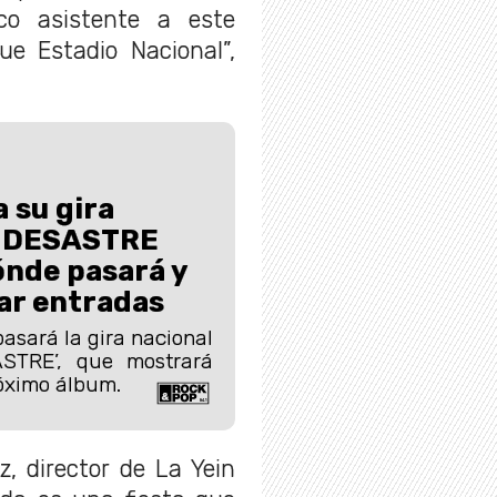
ico asistente a este
ue Estadio Nacional”,
 su gira
UNDESASTRE
ónde pasará y
r entradas
asará la gira nacional
STRE’, que mostrará
óximo álbum.
, director de La Yein