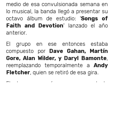
medio de esa convulsionada semana en
lo musical, la banda llegó a presentar su
octavo álbum de estudio: '
Songs of
Faith and Devotion
' lanzado el año
anterior.
El grupo en ese entonces estaba
compuesto por
Dave Gahan, Martín
Gore, Alan Wilder, y Daryl Bamonte
,
reemplazando temporalmente a
Andy
Fletcher
, quien se retiró de esa gira.
El show comenzó con una voz de la
producción, diciendo por alto parlante
que "
El grupo Depeche Mode al
enterarse de esta noticia, nos ha
pedido que por favor, en recuerdo a