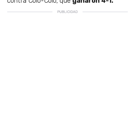
contra Colo-Colo, que
ganaron 4-1.