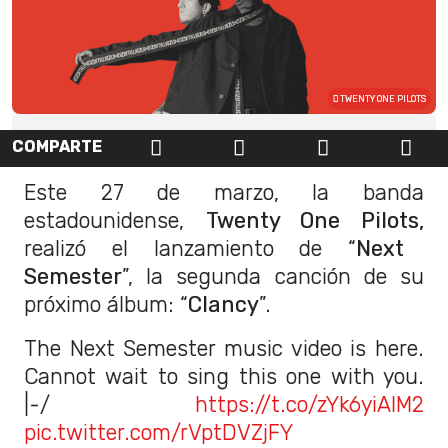
TWENTY ONE PILOTS
COMPARTE
Este 27 de marzo, la banda
estadounidense,
Twenty One Pilots,
realizó el lanzamiento de “
Next
Semester
”, la segunda canción de su
próximo álbum: “
Clancy
”.
The Next Semester music video is here.
Cannot wait to sing this one with you.
|-/
https://t.co/zYk6yiAIM2
pic.twitter.com/rVptDVZjFY