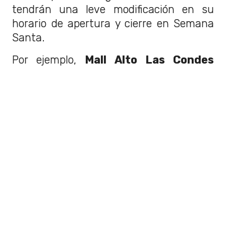
tendrán una leve modificación en su
horario de apertura y cierre en Semana
Santa.
Por ejemplo,
Mall Alto Las Condes
confirmó que durante el viernes 29 y
sábado 30
abrirán a las 10 de la
mañana
. En cuanto al cierre, las tiendas
estarán abiertas hasta las 21 horas
y
el patio de comidas hasta las
22 horas.