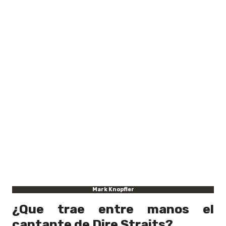
Mark Knopfler
¿Que trae entre manos el
cantante de Dire Straits?