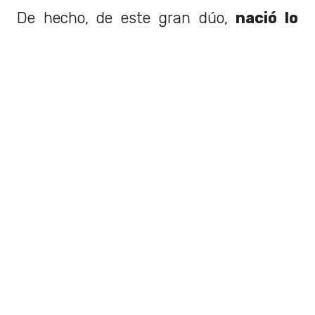
De hecho, de este gran dúo,
nació lo
que años después se transformaría
en toda una saga exitosa.