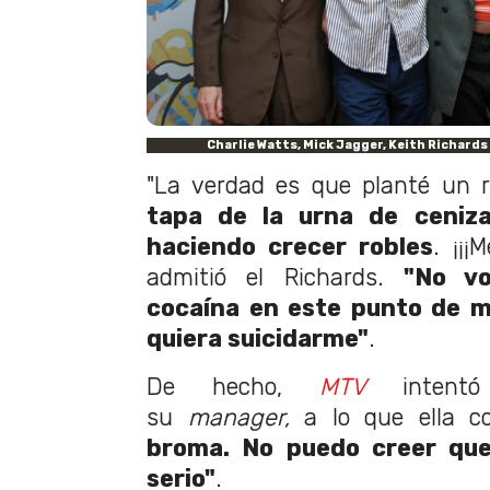
Charlie Watts, Mick Jagger, Keith Richards
"La verdad es que planté un r
tapa de la urna de ceniza
haciendo crecer robles
. ¡¡¡
admitió el Richards.
"No vo
cocaína en este punto de m
quiera suicidarme"
.
De hecho,
MTV
intentó 
su
manager,
a lo que ella co
broma. No puedo creer que
serio"
.