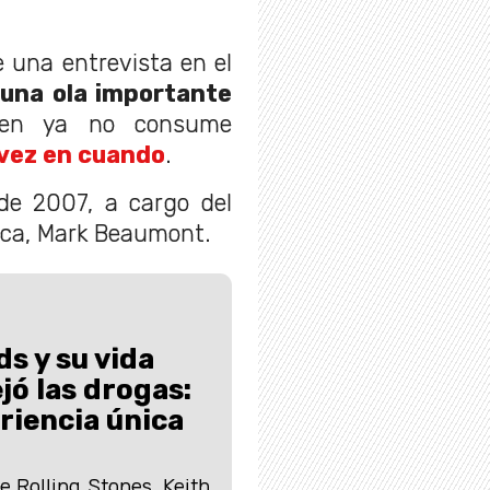
una entrevista en el
 una ola importante
ien ya no consume
 vez en cuando
.
 de 2007, a cargo del
sica, Mark Beaumont.
s y su vida
jó las drogas:
riencia única
he Rolling Stones, Keith