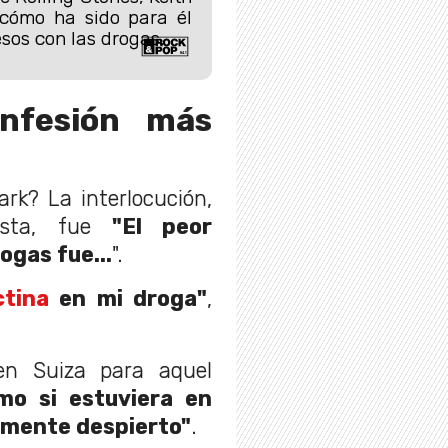
 cómo ha sido para él
esos con las drogas.
nfesión más
rk? La interlocución,
esta, fue
"El peor
gas fue...
".
ctina
en mi droga"
,
en Suiza para aquel
mo si estuviera en
lmente despierto"
.