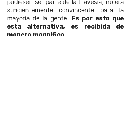
pudiesen ser parte de la travesía, no era
suficientemente convincente para la
mayoría de la gente.
Es por esto que
esta alternativa, es recibida de
manera magnífica.
Se trata de
Eme Bus
, una empresa
oriunda de Tomé, Región del Bio-Bío.
Esta tiene sus servicios que van desde
Concepción a lugares como
Santiago,
Viña del Mar, Rancagua, Chillán y Los
Ángeles.
Existen obviamente una serie de
requisitos y destinos establecidos en los
que estos pueden efectuarse.
Se
espera de que se siga ampliando a