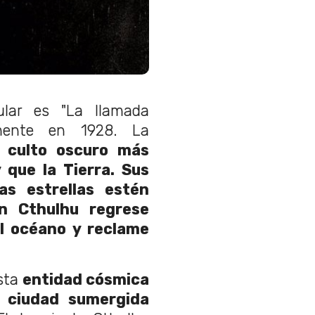
lar es "La llamada
almente en 1928. La
 culto oscuro más
 que la Tierra. Sus
as estrellas estén
an
Cthulhu
regrese
l océano y reclame
sta
entidad cósmica
a ciudad sumergida