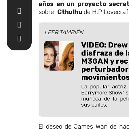
años en un proyecto secre
sobre
Cthulhu
de H.P Lovecraf
LEER TAMBIÉN
VIDEO: Drew
disfraza de 
M3GAN y rec
perturbador
movimiento
La popular actriz
Barrymore Show” su
muñeca de la pelí
sus bailes.
El deseo de James Wan de hace