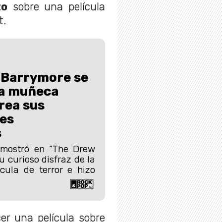
to
sobre una película
t.
 Barrymore se
la muñeca
rea sus
es
s
 mostró en “The Drew
 curioso disfraz de la
cula de terror e hizo
r una película sobre